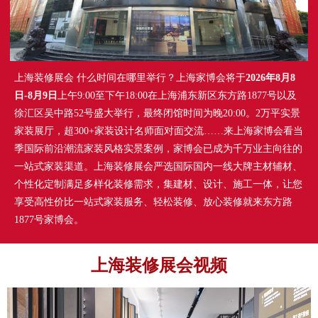
上海装修展会 什么时间在哪里举行？上海家博会将于
2026年8月8
日-8月9日
上午9:00至下午18:00在上海浦东新区东方路1877号以及
徐汇区吴中路52号盛大举行，最终闭馆时间为晚20:00。2万平实景
家装展厅，超300+家装设计名师面对面交流……来上海家博会看当
季国际前沿潮流家装风格实景案例，家博会已成为千万业主向往的
一站式家装渠道。上海装修展会严选国际国内一线大牌主材辅材、
个性化定制满足多样化装修需求，集建材、设计、施工一体，让您
享受高性价比一站式家装服务、轻松装修、放心装修就来东方路
1877号家博会。
上海装修展会视频