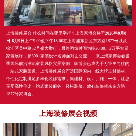
上海装修展会 什么时间在哪里举行？上海家博会将于
2026年8月8
日-8月9日
上午9:00至下午18:00在上海浦东新区东方路1877号以及
徐汇区吴中路52号盛大举行，最终闭馆时间为晚20:00。2万平实景
家装展厅，超300+家装设计名师面对面交流……来上海家博会看当
季国际前沿潮流家装风格实景案例，家博会已成为千万业主向往的
一站式家装渠道。上海装修展会严选国际国内一线大牌主材辅材、
个性化定制满足多样化装修需求，集建材、设计、施工一体，让您
享受高性价比一站式家装服务、轻松装修、放心装修就来东方路
1877号家博会。
上海装修展会视频