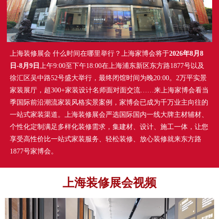
上海装修展会 什么时间在哪里举行？上海家博会将于
2026年8月8
日-8月9日
上午9:00至下午18:00在上海浦东新区东方路1877号以及
徐汇区吴中路52号盛大举行，最终闭馆时间为晚20:00。2万平实景
家装展厅，超300+家装设计名师面对面交流……来上海家博会看当
季国际前沿潮流家装风格实景案例，家博会已成为千万业主向往的
一站式家装渠道。上海装修展会严选国际国内一线大牌主材辅材、
个性化定制满足多样化装修需求，集建材、设计、施工一体，让您
享受高性价比一站式家装服务、轻松装修、放心装修就来东方路
1877号家博会。
上海装修展会视频