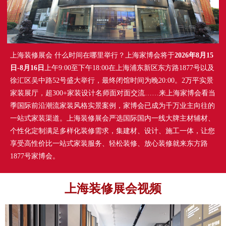
上海装修展会 什么时间在哪里举行？上海家博会将于
2026年8月15
日-8月16日
上午9:00至下午18:00在上海浦东新区东方路1877号以及
徐汇区吴中路52号盛大举行，最终闭馆时间为晚20:00。2万平实景
家装展厅，超300+家装设计名师面对面交流……来上海家博会看当
季国际前沿潮流家装风格实景案例，家博会已成为千万业主向往的
一站式家装渠道。上海装修展会严选国际国内一线大牌主材辅材、
个性化定制满足多样化装修需求，集建材、设计、施工一体，让您
享受高性价比一站式家装服务、轻松装修、放心装修就来东方路
1877号家博会。
上海装修展会视频