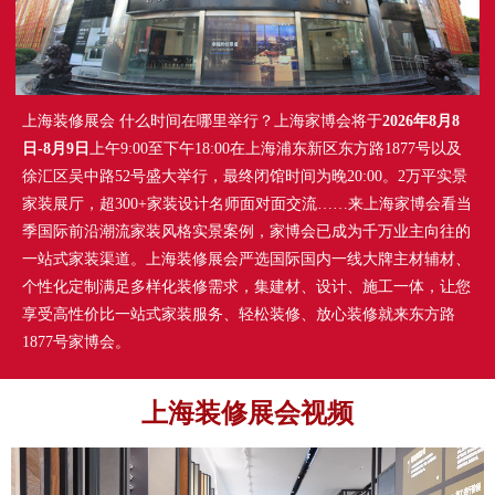
上海装修展会 什么时间在哪里举行？上海家博会将于
2026年8月8
日-8月9日
上午9:00至下午18:00在上海浦东新区东方路1877号以及
徐汇区吴中路52号盛大举行，最终闭馆时间为晚20:00。2万平实景
家装展厅，超300+家装设计名师面对面交流……来上海家博会看当
季国际前沿潮流家装风格实景案例，家博会已成为千万业主向往的
一站式家装渠道。上海装修展会严选国际国内一线大牌主材辅材、
个性化定制满足多样化装修需求，集建材、设计、施工一体，让您
享受高性价比一站式家装服务、轻松装修、放心装修就来东方路
1877号家博会。
上海装修展会视频