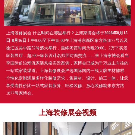
上海装修展会 什么时间在哪里举行？上海家博会将于
2026年8月15
日-8月16日
上午9:00至下午18:00在上海浦东新区东方路1877号以及
徐汇区吴中路52号盛大举行，最终闭馆时间为晚20:00。2万平实景
家装展厅，超300+家装设计名师面对面交流……来上海家博会看当
季国际前沿潮流家装风格实景案例，家博会已成为千万业主向往的
一站式家装渠道。上海装修展会严选国际国内一线大牌主材辅材、
个性化定制满足多样化装修需求，集建材、设计、施工一体，让您
享受高性价比一站式家装服务、轻松装修、放心装修就来东方路
1877号家博会。
上海装修展会视频