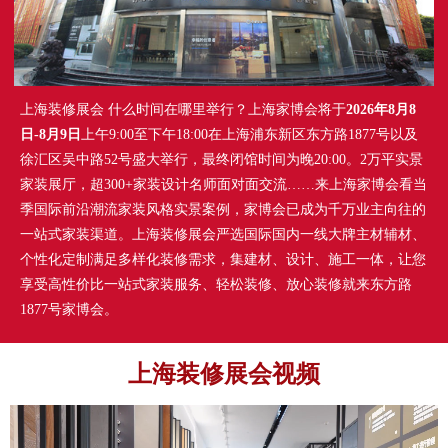
上海装修展会 什么时间在哪里举行？上海家博会将于
2026年8月8
日-8月9日
上午9:00至下午18:00在上海浦东新区东方路1877号以及
徐汇区吴中路52号盛大举行，最终闭馆时间为晚20:00。2万平实景
家装展厅，超300+家装设计名师面对面交流……来上海家博会看当
季国际前沿潮流家装风格实景案例，家博会已成为千万业主向往的
一站式家装渠道。上海装修展会严选国际国内一线大牌主材辅材、
个性化定制满足多样化装修需求，集建材、设计、施工一体，让您
享受高性价比一站式家装服务、轻松装修、放心装修就来东方路
1877号家博会。
上海装修展会视频