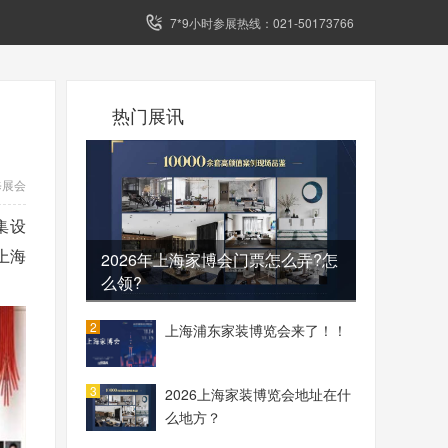
7*9小时参展热线：021-50173766
热门展讯
修展会
集设
上海
2026年上海家博会门票怎么弄?怎
么领?
2
上海浦东家装博览会来了！！
3
2026上海家装博览会地址在什
么地方？