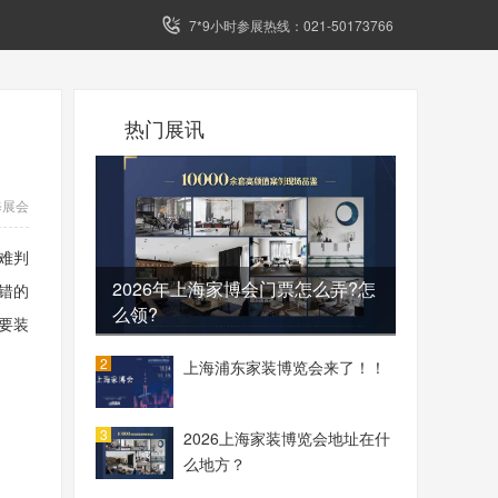
7*9小时参展热线：021-50173766
热门展讯
修展会
难判
2026年上海家博会门票怎么弄?怎
错的
么领?
要装
2
上海浦东家装博览会来了！！
3
2026上海家装博览会地址在什
么地方？